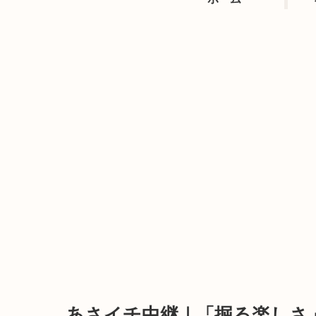
あさイチ中継｜「掘る楽しさ