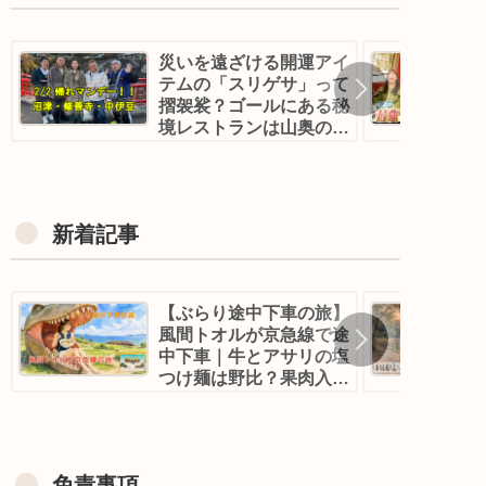
災いを遠ざける開運アイ
テムの「スリゲサ」って
摺袈裟？ゴールにある秘
境レストランは山奥の古
民家！？｜帰れマンデ
ー！沼津・修善寺
新着記事
【ぶらり途中下車の旅】
風間トオルが京急線で途
中下車｜牛とアサリの塩
つけ麺は野比？果肉入り
ピーチコーヒーは？スペ
インの名物米料理・メロ
ッソは黄金町？
免責事項