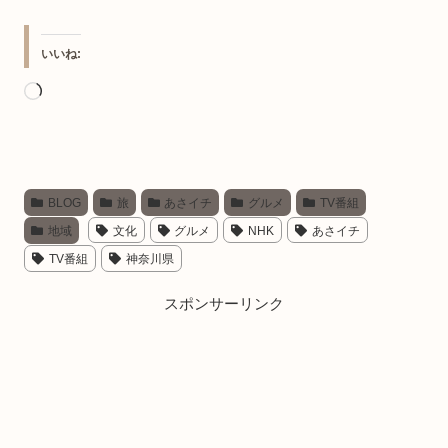
いいね:
読
み
込
み
BLOG
旅
あさイチ
グルメ
TV番組
中…
地域
文化
グルメ
NHK
あさイチ
TV番組
神奈川県
スポンサーリンク