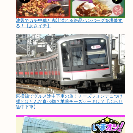
池袋でガチ中華と肉汁溢れる絶品ハンバーグを堪能す
る！【あさイチ】
東横線でグルメ途中下車の旅！チーズフォンデュつけ
麺とはどんな食べ物？羊羹チーズケーキは？【ぶらり
途中下車】