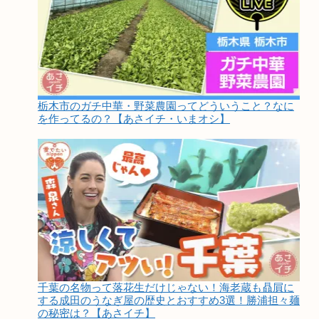
栃木市のガチ中華・野菜農園ってどういうこと？なに
を作ってるの？【あさイチ・いまオシ】
千葉の名物って落花生だけじゃない！海老蔵も贔屓に
する成田のうなぎ屋の歴史とおすすめ3選！勝浦担々麺
の秘密は？【あさイチ】