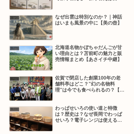
でできる？ふすまの構造は？
【あさイチ】
なぜ出雲は特別なのか？｜神話
BLOG
はいまも風景の中に【美の壺】
北海道名物かぼちゃだんごが甘
BLOG
い理由とは？苫前町の魅力と販
売情報まとめ【あさイチ中継】
佐賀で閉店した創業100年の老
BLOG
舗料亭はどこ？”幻の名物料
理”は今でも食べられるの？【ひ
むバス！】
わっぱせいろの使い道と特徴
BLOG
は？歴史は？なぜ長岡でわっぱ
せいろ？電子レンジは使える？
【あさイチ】