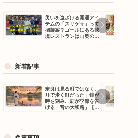
災いを遠ざける開運アイ
テムの「スリゲサ」って
摺袈裟？ゴールにある秘
境レストランは山奥の古
民家！？｜帰れマンデ
ー！沼津・修善寺
新着記事
奈良は見る町ではなく、
耳で歩く町だった｜鐘が
時を刻み、鹿が季節を告
げる「音の大和路」【新
日本風土記】
免責事項