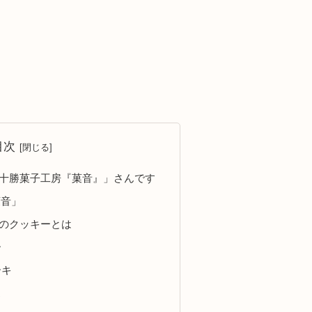
目次
十勝菓子工房『菓音』」さんです
菓音」
のクッキーとは
ー
ーキ
ス