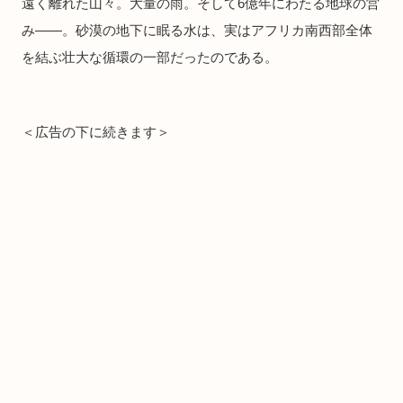
遠く離れた山々。大量の雨。そして6億年にわたる地球の営
み――。砂漠の地下に眠る水は、実はアフリカ南西部全体
を結ぶ壮大な循環の一部だったのである。
＜広告の下に続きます＞