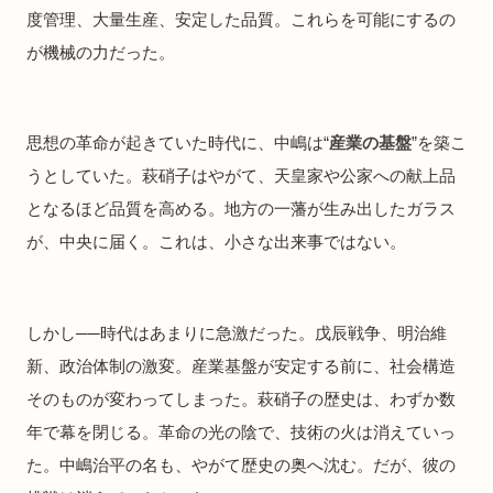
度管理、大量生産、安定した品質。これらを可能にするの
が機械の力だった。
思想の革命が起きていた時代に、中嶋は“
産業の基盤
”を築こ
うとしていた。萩硝子はやがて、天皇家や公家への献上品
となるほど品質を高める。地方の一藩が生み出したガラス
が、中央に届く。これは、小さな出来事ではない。
しかし──時代はあまりに急激だった。戊辰戦争、明治維
新、政治体制の激変。産業基盤が安定する前に、社会構造
そのものが変わってしまった。萩硝子の歴史は、わずか数
年で幕を閉じる。革命の光の陰で、技術の火は消えていっ
た。中嶋治平の名も、やがて歴史の奥へ沈む。だが、彼の