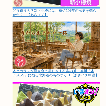
どう違うの？新・小樽焼は小樽焼107年の歴史を蘇ら
せた？！【あさイチ】
木とガラスが響き合う美しさ｜家具の町・旭川「木
GLASS」に宿る北海道のものづくり【あさイチ中継】