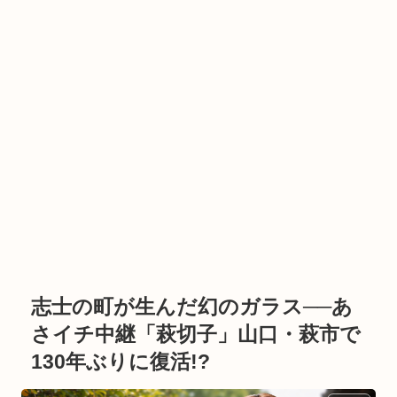
志士の町が生んだ幻のガラス──あ
さイチ中継「萩切子」山口・萩市で
130年ぶりに復活!?