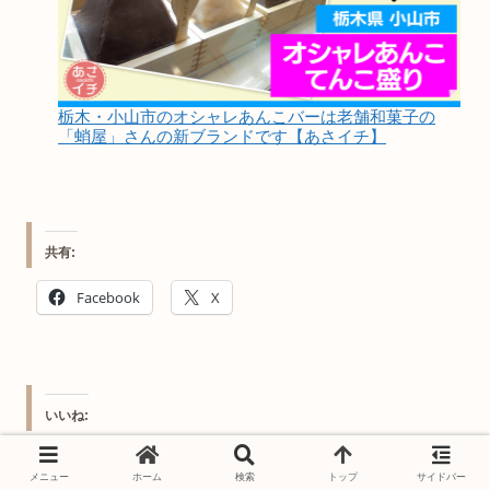
栃木・小山市のオシャレあんこバーは老舗和菓子の
「蛸屋」さんの新ブランドです【あさイチ】
共有:
Facebook
X
いいね:
メニュー
ホーム
検索
トップ
サイドバー