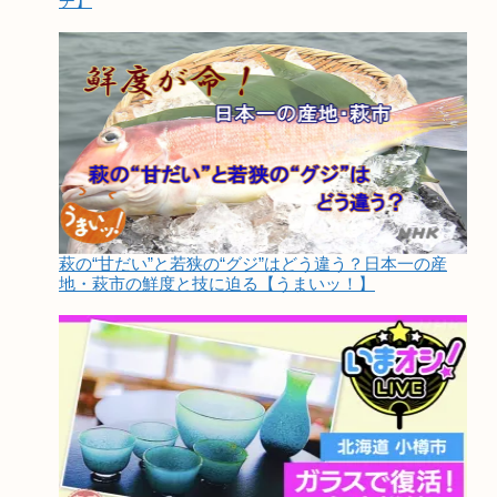
チ】
萩の“甘だい”と若狭の“グジ”はどう違う？日本一の産
地・萩市の鮮度と技に迫る【うまいッ！】