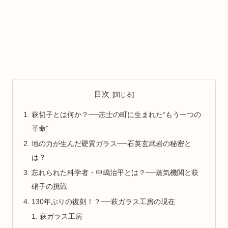
目次
萩切子とは何か？──志士の町に生まれた“もう一つの
革命”
地の力が生んだ硬質ガラス──石英玄武岩の秘密と
は？
忘れられた科学者・中嶋治平とは？──蒸気機関と萩
硝子の挑戦
130年ぶりの復刻！？──萩ガラス工房の現在
萩ガラス工房