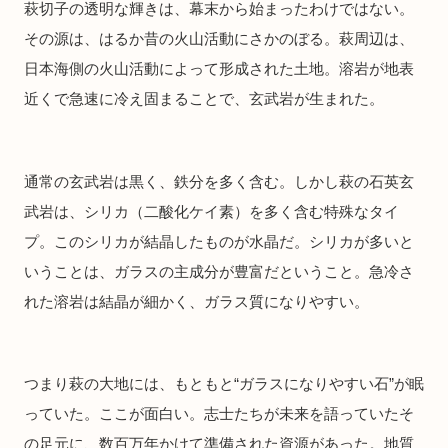
萩切子の透明な輝きは、幕末から始まったわけではない。
その源は、はるか昔の火山活動にさかのぼる。萩周辺は、
日本海側の火山活動によって形成された土地。溶岩が地表
近くで急速に冷え固まることで、玄武岩が生まれた。
通常の玄武岩は黒く、鉄分を多く含む。しかし萩の石英玄
武岩は、シリカ（二酸化ケイ素）を多く含む特殊なタイ
プ。このシリカが結晶したものが水晶だ。シリカが多いと
いうことは、ガラスの主成分が豊富だということ。急冷さ
れた溶岩は結晶が細かく、ガラス質になりやすい。
つまり萩の大地には、もともと“ガラスになりやすい石”が眠
っていた。ここが面白い。志士たちが未来を語っていたそ
の足元に、数百万年かけて準備された資源があった。地質