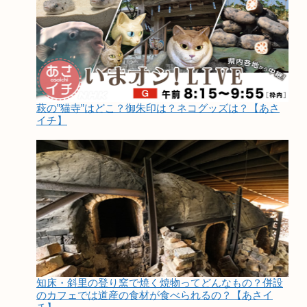
萩の”猫寺”はどこ？御朱印は？ネコグッズは？【あさ
イチ】
知床・斜里の登り窯で焼く焼物ってどんなもの？併設
のカフェでは道産の食材が食べられるの？【あさイ