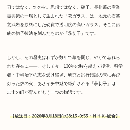
刀ではなく、炉の火。思想ではなく、硝子。長州藩の産業
振興策の一環として生まれた「萩ガラス」は、地元の石英
玄武岩を原料にした硬質で透明度の高いガラス。そこに伝
統の切子技法を刻んだものが「萩切子」です。
しかし、その歴史はわずか数年で幕を閉じ、やがて忘れら
れた存在に――。そして今、130年の時を越えて復活。科学
者・中嶋治平の志を受け継ぎ、研究と試行錯誤の末に再び
灯った炉の火。あさイチ中継で紹介される「萩切子」は、
志士の町が育んだもう一つの物語です。
【放送日：2026年3月18日(水)8:15 -9:55・ＮＨＫ-総合】