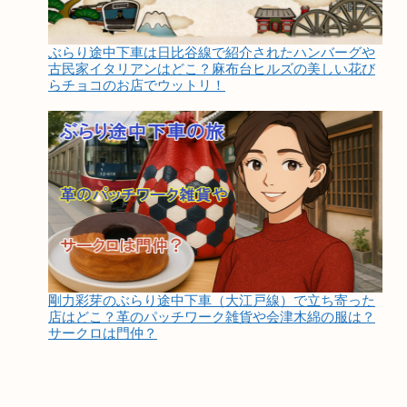
ぶらり途中下車は日比谷線で紹介されたハンバーグや
古民家イタリアンはどこ？麻布台ヒルズの美しい花び
らチョコのお店でウットリ！
剛力彩芽のぶらり途中下車（大江戸線）で立ち寄った
店はどこ？革のパッチワーク雑貨や会津木綿の服は？
サークロは門仲？