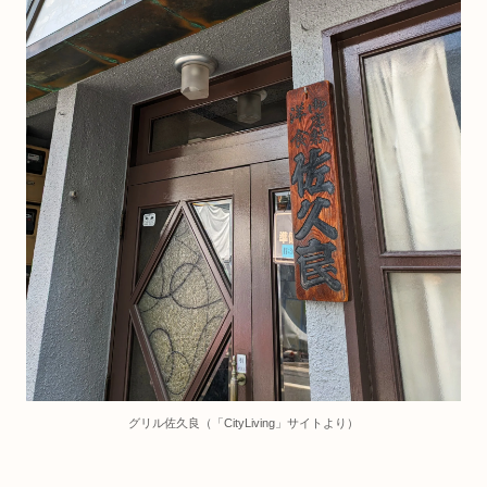
グリル佐久良（「CityLiving」サイトより）