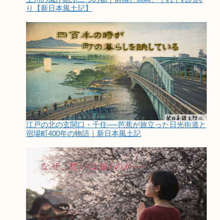
り【新日本風土記】
江戸の北の玄関口・千住──芭蕉が旅立った日光街道と
宿場町400年の物語｜新日本風土記