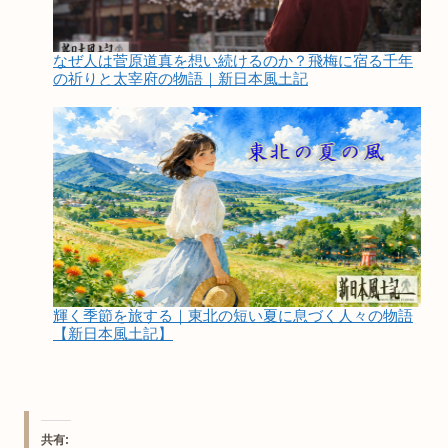
なぜ人は菅原道真を想い続けるのか？飛梅に宿る千年
の祈りと太宰府の物語｜新日本風土記
輝く季節を旅する｜東北の短い夏に息づく人々の物語
【新日本風土記】
共有: