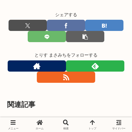
シェアする
とりす まさみちをフォローする
関連記事
火山の島・利尻はなぜ昆布とウ
BLOG
ニが名物なのか？絶景と絶品ラ
メニュー
ホーム
検索
トップ
サイドバー