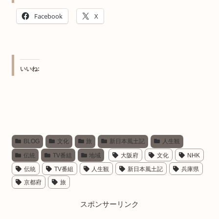
Facebook
X
いいね:
BLOG
文化
旅
新日本風土記
人生観
伝統
TV番組
地域
大阪府
文化
NHK
伝統
TV番組
人生観
新日本風土記
兵庫県
京都府
旅
スポンサーリンク