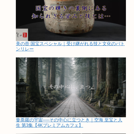
美の壺 国宝スペシャル｜受け継がれる技と文化のバト
ンリレー
曼荼羅の宇宙──その中心に立つとき｜空海 至宝と人
生 第3集【4Kプレミアムカフェ】