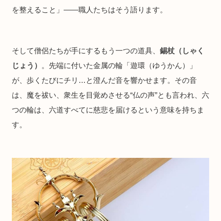
を整えること」——職人たちはそう語ります。
そして僧侶たちが手にするもう一つの道具、
錫杖（しゃく
じょう）
。先端に付いた金属の輪「遊環（ゆうかん）」
が、歩くたびにチリ…と澄んだ音を響かせます。その音
は、魔を祓い、衆生を目覚めさせる“仏の声”とも言われ、六
つの輪は、六道すべてに慈悲を届けるという意味を持ちま
す。