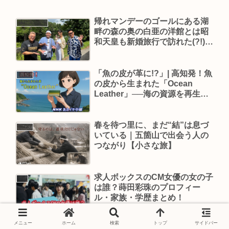
帰れマンデーのゴールにある湖
帰れマンデー
畔の森の奥の白亜の洋館とは昭
和天皇も新婚旅行で訪れた(?!)猪
苗代湖畔の宮邸？
「魚の皮が革に!?」| 高知発！魚
BLOG
の皮から生まれた「Ocean
Leather」──海の資源を再生す
るフィッシュレザーの世界【あ
さイチ中継】
春を待つ里に、まだ“結”は息づ
BLOG
いている｜五箇山で出会う人の
つながり【小さな旅】
求人ボックスのCM女優の女の子
CM
は誰？蒔田彩珠のプロフィー
ル・家族・学歴まとめ！
メニュー
ホーム
検索
トップ
サイドバー