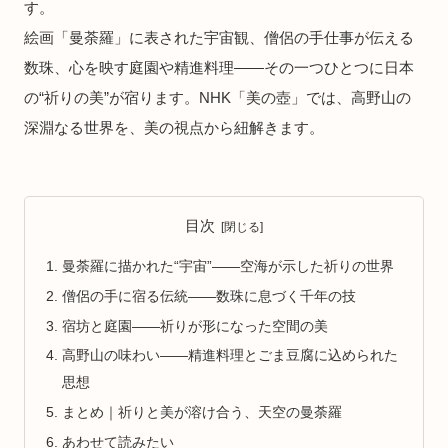
す。
絵画「曼荼羅」に表された宇宙観、僧侶の手仕事が伝える
数珠、心を映す庭園や精進料理——その一つひとつに日本
の“祈りの美”が宿ります。NHK「美の壺」では、高野山の
深淵なる世界を、美の視点から紐解きます。
目次
曼荼羅に描かれた“宇宙”——空海が示した祈りの世界
僧侶の手に宿る伝統——数珠に息づく千年の技
宿坊と庭園——祈りが形になった空間の美
高野山の味わい——精進料理とごま豆腐に込められた
思想
まとめ｜祈りと美が溶け合う、天空の曼荼羅
あわせて読みたい