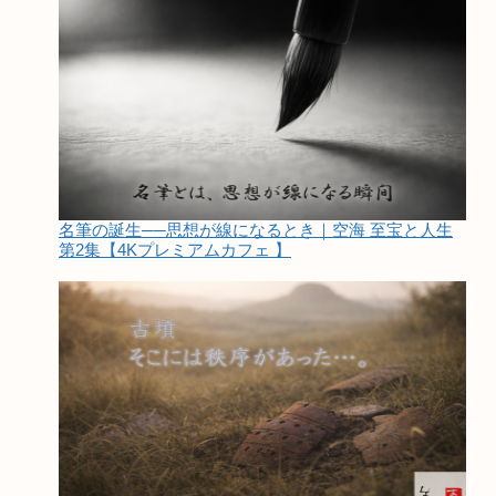
名筆の誕生──思想が線になるとき｜空海 至宝と人生
第2集【4Kプレミアムカフェ 】