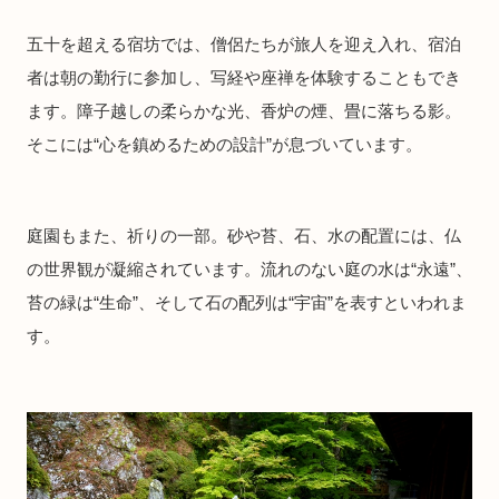
五十を超える宿坊では、僧侶たちが旅人を迎え入れ、宿泊
者は朝の勤行に参加し、写経や座禅を体験することもでき
ます。障子越しの柔らかな光、香炉の煙、畳に落ちる影。
そこには“心を鎮めるための設計”が息づいています。
庭園もまた、祈りの一部。砂や苔、石、水の配置には、仏
の世界観が凝縮されています。流れのない庭の水は“永遠”、
苔の緑は“生命”、そして石の配列は“宇宙”を表すといわれま
す。