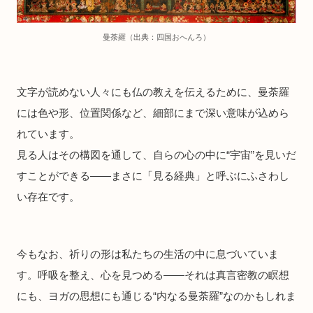
曼荼羅（出典：四国おへんろ）
文字が読めない人々にも仏の教えを伝えるために、曼荼羅
には色や形、位置関係など、細部にまで深い意味が込めら
れています。
見る人はその構図を通して、自らの心の中に“宇宙”を見いだ
すことができる——まさに「見る経典」と呼ぶにふさわし
い存在です。
今もなお、祈りの形は私たちの生活の中に息づいていま
す。呼吸を整え、心を見つめる——それは真言密教の瞑想
にも、ヨガの思想にも通じる“内なる曼荼羅”なのかもしれま