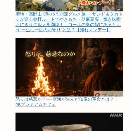
聖地・高野山で味わう開運グルメ旅──サンド＆タカト
シが巡る参拝ルートでやきもち・胡麻豆腐・焼き味噌
おにぎりグルメを満喫！｜ゴールの奥の院にあるとい
う“一生に一度のお守り”とは？【帰れマンデー】
怒りは慈悲か？──空海が生んだ仏像の革命とは？｜
4Kプレミアムカフェ