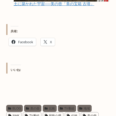
土に築かれた宇宙──美の壺「美の宝箱 古墳」
共有:
Facebook
X
いいね:
BLOG
美の壺
伝統
TV番組
地域
NHK
TV番組
和歌山県
伝統
美の壺