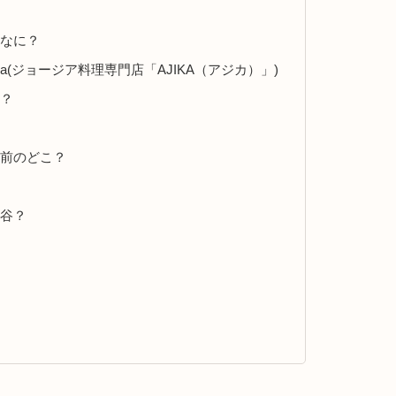
てなに？
e Bar Ajika(ジョージア料理専門店「AJIKA（アジカ）」)
と？
蔵前のどこ？
ヶ谷？
）