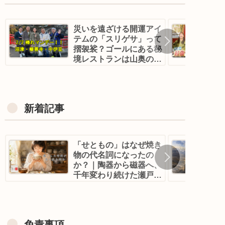
災いを遠ざける開運アイ
テムの「スリゲサ」って
摺袈裟？ゴールにある秘
境レストランは山奥の古
民家！？｜帰れマンデ
ー！沼津・修善寺
新着記事
「せともの」はなぜ焼き
物の代名詞になったの
か？｜陶器から磁器へ、
千年変わり続けた瀬戸焼
【美の壺】
免責事項