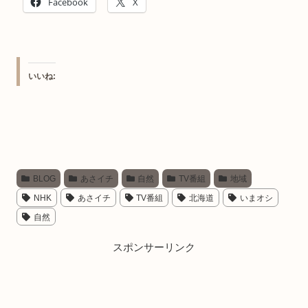
Facebook
X
いいね:
BLOG
あさイチ
自然
TV番組
地域
NHK
あさイチ
TV番組
北海道
いまオシ
自然
スポンサーリンク