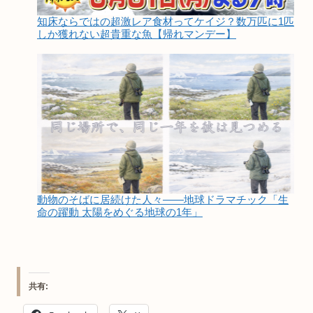
知床ならではの超激レア食材ってケイジ？数万匹に1匹
しか獲れない超貴重な魚【帰れマンデー】
動物のそばに居続けた人々――地球ドラマチック「生
命の躍動 太陽をめぐる地球の1年」
共有: