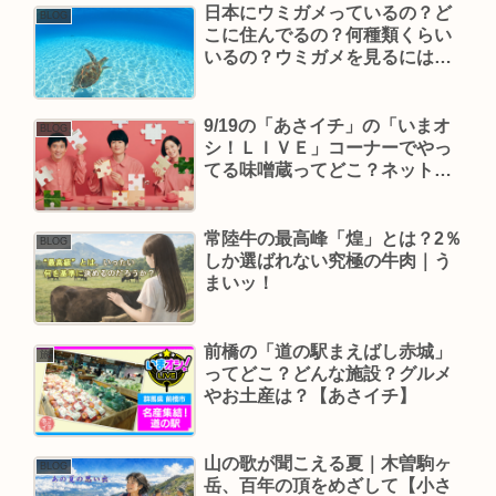
日本にウミガメっているの？ど
BLOG
こに住んでるの？何種類くらい
いるの？ウミガメを見るには？
【あさイチ】
9/19の「あさイチ」の「いまオ
BLOG
シ！ＬＩＶＥ」コーナーでやっ
てる味噌蔵ってどこ？ネット
（Web）でお取り寄せできる
の？
常陸牛の最高峰「煌」とは？2％
BLOG
しか選ばれない究極の牛肉｜う
まいッ！
前橋の「道の駅まえばし赤城」
旅
ってどこ？どんな施設？グルメ
やお土産は？【あさイチ】
山の歌が聞こえる夏｜木曽駒ヶ
BLOG
岳、百年の頂をめざして【小さ