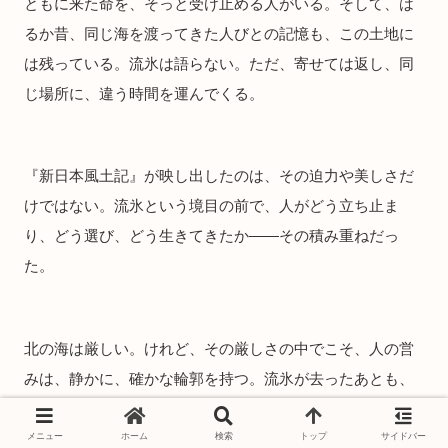
ともに来た命を、そっと受け止める人がいる。そして、は
るか昔、同じ海を渡ってきた人びとの記憶も、この土地に
は残っている。流氷は語らない。ただ、寄せては返し、同
じ場所に、違う時間を運んでくる。
『新日本風土記』が映し出したのは、その迫力や美しさだ
けではない。流氷という境目の前で、人がどう立ち止ま
り、どう選び、どう生きてきたか――その積み重ねだっ
た。
北の海は厳しい。けれど、その厳しさの中でこそ、人の営
みは、静かに、確かな輪郭を持つ。流氷が去ったあとも、
その境目の記憶は、オホーツクの海とともに、残り続けて
いく。
メニュー
ホーム
検索
トップ
サイドバー