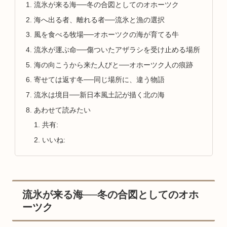
流氷が来る海──冬の合図としてのオホーツク
海へ出る者、離れる者──流氷と漁の選択
風を食べる牧場──オホーツクの海が育てる牛
流氷が運ぶ命──傷ついたアザラシを受け止める場所
海の向こうから来た人びと──オホーツク人の痕跡
寄せては返す冬──同じ場所に、違う物語
流氷は境目──新日本風土記が描く北の海
あわせて読みたい
共有:
いいね:
流氷が来る海──冬の合図としてのオホ
ーツク