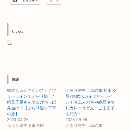
いいね:
読
み
込
み
中…
関連
橋本じゅんさんがスカイツ
ぶらり途中下車の旅 前田公
リーラインでぶらり旅した
輝×東武スカイツリーライ
綿菓子屋さんや曲げわっぱ
ン！水上人力車や絶品冷や
弁当は？【ぶらり途中下車
しカレーうどん・ごま団子
の旅】
を紹介！
2024-04-25
2025-09-09
ぶらり途中下車の旅
ぶらり途中下車の旅