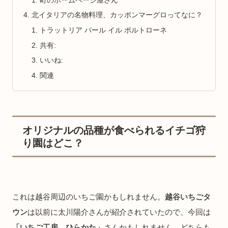
町のホームページ屋さん
北イタリアの名物料理、カッポンマーグロってなに？
トラットリア バール イル ポルトローネ
共有:
いいね:
関連
オリジナルの品種が食べられるイチゴ狩
り園はどこ？
これは越谷周辺のいちご園かもしれません。
越谷いちごタ
ウン
は以前に太川陽介さんが紹介されていたので、今回は
「
いちご工房 ひらかた」
さんかもしれません。どちらも