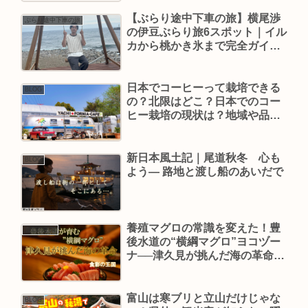
【ぶらり途中下車の旅】横尾渉
ぶらり途中下車の旅
の伊豆ぶらり旅6スポット｜イル
カから桃かき氷まで完全ガイ
ド！
日本でコーヒーって栽培できる
BLOG
の？北限はどこ？日本でのコー
ヒー栽培の現状は？地域や品種
による違いは？【あさイチ】
新日本風土記｜尾道秋冬 心も
BLOG
よう― 路地と渡し船のあいだで
養殖マグロの常識を変えた！豊
食彩の王国
後水道の“横綱マグロ”ヨコヅー
ナ──津久見が挑んだ海の革命
【食彩の王国】
富山は寒ブリと立山だけじゃな
BLOG