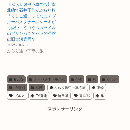
【ぶらり途中下車の旅】南
北線で石井正則がぶらり旅
「でしこ鰻」ってなに？ブ
ルーバスクチーズケーキが
可愛い！ぐつぐつカラメル
のプリンって？バラの洋館
は旧古河庭園？
2025-06-12
ぶらり途中下車の旅
BLOG
ぶらり途中下車の旅
俳優
旅
グルメ
TV番組
地域
ぶらり途中下車の旅
俳優
グルメ
TV番組
埼玉県
東京都
旅
スポンサーリンク