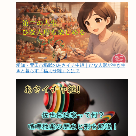
愛知・豊田市稲武のあさイチ中継｜ひな人形が生き生
きと暮らす「福よせ雛」とは？