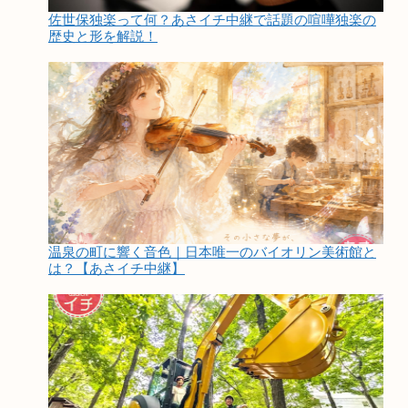
佐世保独楽って何？あさイチ中継で話題の喧嘩独楽の
歴史と形を解説！
温泉の町に響く音色｜日本唯一のバイオリン美術館と
は？【あさイチ中継】