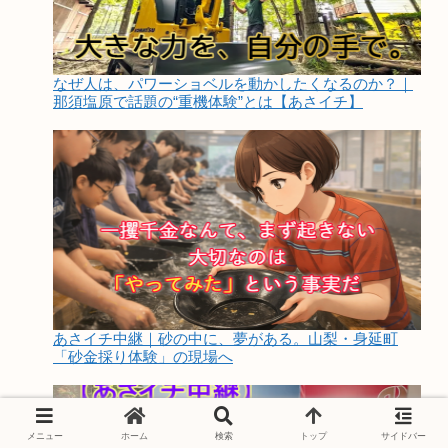
なぜ人は、パワーショベルを動かしたくなるのか？｜
那須塩原で話題の“重機体験”とは【あさイチ】
あさイチ中継｜砂の中に、夢がある。山梨・身延町
「砂金採り体験」の現場へ
メニュー
ホーム
検索
トップ
サイドバー