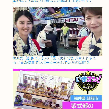
出身は？学歴は？両親は？兄弟は？【あさイチ】
8/31の【あさイチ】の「愛（め）でたいｎｉｐｐｏ
ｎ」青森特集でレポーターをしていたのは誰？