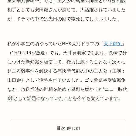
重栄華乃夢噺〜」でも、主人公の蔦重の師匠というか相談
相手としても安田顕さんが演じて、大活躍されていました
が、ドラマの中では先日の回で獄死してしまいました。
私が小学生の頃やっていたNHK大河ドラマの「
天下御免
」
（1971～1972放送）でも、天才発明家でもあり、長崎で身
につけた新知識を駆使して、権力に臆することなく次々に
起こる難事件を解決する痛快時代劇の中の主人公（主演：
山口崇）として活躍されていました。ゴミ問題や受験戦争
など、放送当時の世相を絡めて風刺を効かせた“ニュー時代
劇”として話題になっていたことを今でも覚えています。
目次