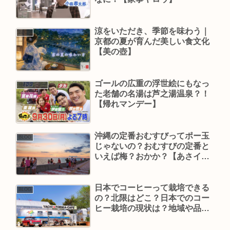
涼をいただき、季節を味わう｜
BLOG
京都の夏が育んだ美しい食文化
【美の壺】
ゴールの広重の浮世絵にもなっ
帰れマンデー
た老舗の名湯は芦之湯温泉？！
【帰れマンデー】
沖縄の定番おむすびってポー玉
BLOG
じゃないの？おむすびの定番と
いえば梅？おかか？【あさイ
チ】
日本でコーヒーって栽培できる
BLOG
の？北限はどこ？日本でのコー
ヒー栽培の現状は？地域や品種
による違いは？【あさイチ】