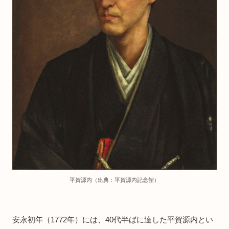
平賀源内（出典：平賀源内記念館）
安永初年（1772年）には、40代半ばに達した平賀源内とい