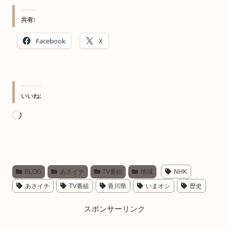
共有:
Facebook
X
いいね:
読
み
込
み
BLOG
あさイチ
TV番組
地域
NHK
中…
あさイチ
TV番組
香川県
いまオシ
歴史
スポンサーリンク