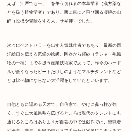
えば、江戸でも一、二を争う切れ者の本草学者（漢方薬な
どを扱う植物学者）であり、西に東にと飛び回る凄腕の山
師（投機や冒険をする人、サギ師）でした。
次々にベストセラーを出す人気戯作者でもあり、最新の西
洋絵画を伝える気鋭の絵師、陶器から羅紗（ラシャ・毛織
物の一種）までを扱う産業技術家であって、昨今のハード
ルが低くなったビートたけしのようなマルチタレントなど
とは比べ物にならない大活躍をしていたといいます。
自他ともに認める天才で、自信家で、やけに鼻っ柱が強
く、すぐに大風呂敷を広げるところは現代のタレントにも
通じるところはありますが自著の中では戯作では、聖職者
や医者、学者、庶民の男女まで手当たり次第にこき下ろす