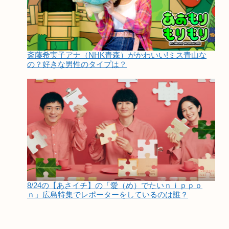
斎藤希実子アナ（NHK青森）がかわいい!ミス青山な
の？好きな男性のタイプは？
8/24の【あさイチ】の「愛（め）でたいｎｉｐｐｏ
ｎ」広島特集でレポーターをしているのは誰？