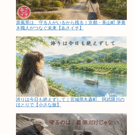
原風景は、守る人がいるから残る｜京都・美山町 茅葺
き職人がつなぐ未来【あさイチ】
誇りは今日も絶えずして｜宮城県丸森町、阿武隈川の
ほとりで【小さな旅】