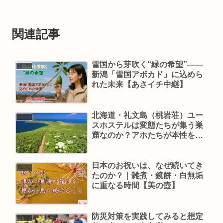
関連記事
雪国から芽吹く“緑の希望”——
BLOG
新潟「雪国アボカド」に込めら
れた未来【あさイチ中継】
北海道・礼文島（桃岩荘）ユー
BLOG
スホステルは変態たちが集う巣
窟なのか？アホたちが本性を見
せるミーティングとは？【ドキ
ュメント72時間】
日本のお祝いは、なぜ続いてき
BLOG
たのか？｜雑煮・鏡餅・白無垢
に重なる時間【美の壺】
防災対策を実践してみると想定
BLOG