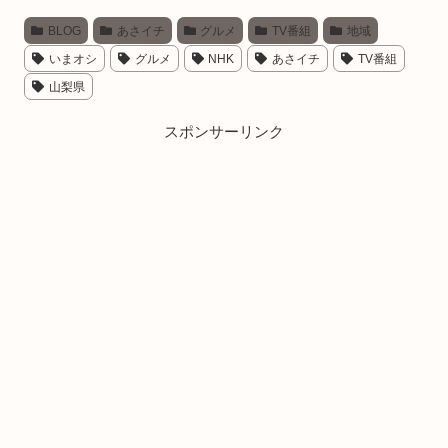
み
BLOG
あさイチ
グルメ
TV番組
地域
中…
いまオシ
グルメ
NHK
あさイチ
TV番組
山梨県
スポンサーリンク