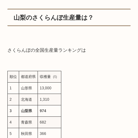
山梨のさくらんぼ生産量は？
さくらんぼの全国生産量ランキングは
順位
都道府県
収穫量（t）
1
山形県
13,000
2
北海道
1,310
3
山梨県
974
4
青森県
682
5
秋田県
366