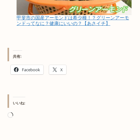
甲斐市の国産アーモンドは希少種！？グリーンアーモ
ンドってなに？健康にいいの？【あさイチ】
共有:
Facebook
X
いいね:
読
み
込