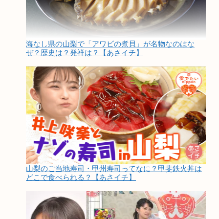
海なし県の山梨で「アワビの煮貝」が名物なのはな
ぜ？歴史は？発祥は？【あさイチ】
山梨のご当地寿司・甲州寿司ってなに？甲斐鉄火丼は
どこで食べられる？【あさイチ】