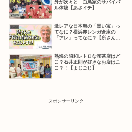
外が次々と 白鳥家のサバイバ
ル体験【あさイチ】
激レアな日本海の「黒い宝」っ
BLOG
てなに？横浜赤レンガ倉庫の
「アレ」ってなに？【所さんの
そこんトコロ】
熱海の昭和レトロな喫茶店はど
BLOG
こ？石井正則が好きなお店はこ
こ？！【よじごじ】
スポンサーリンク