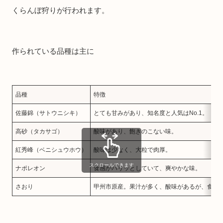
くらんぼ狩りが行われます。
作られている品種は主に
品種
特徴
佐藤錦（サトウニシキ）
とても甘みがあり、知名度と人気はNo.1。
高砂（タカサゴ）
酸味があり、飽きのこない味。
紅秀峰（ベニシュウホウ）
酸味は少なく、大粒で肉厚。
スクロールできます
ナポレオン
食感がパリッとしていて、爽やかな味。
さおり
甲州市原産。果汁が多く、酸味があるが、食味