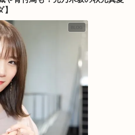
ダ】
BLOG