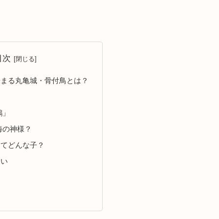
目次
始まる丸亀城・骨付鳥とは？
鶴」
海の神様？
ってどんな子？
たい