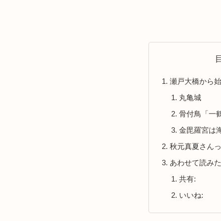
瀬戸大橋から
丸亀城
骨付鳥「一
金毘羅宮は
秋元真夏さん
あわせて読み
共有:
いいね: