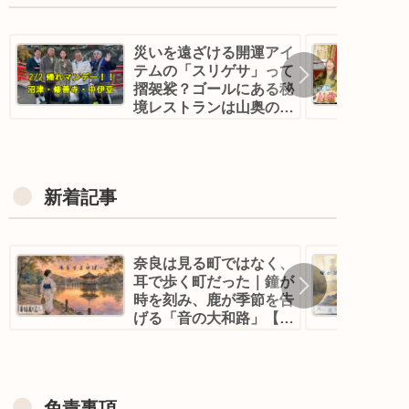
災いを遠ざける開運アイ
テムの「スリゲサ」って
摺袈裟？ゴールにある秘
境レストランは山奥の古
民家！？｜帰れマンデ
ー！沼津・修善寺
新着記事
奈良は見る町ではなく、
耳で歩く町だった｜鐘が
時を刻み、鹿が季節を告
げる「音の大和路」【新
日本風土記】
免責事項