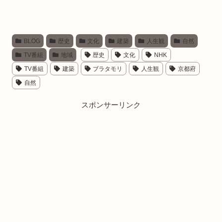
BLOG
歴史
文化
建築
人生観
自然
TV番組
地域
歴史
文化
NHK
TV番組
建築
ブラタモリ
人生観
京都府
自然
スポンサーリンク