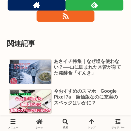
関連記事
あさイチ特集｜なぜ塩を使わな
BLOG
い？──山に囲まれた木曽が育て
た発酵食「すんき」
今おすすめのスマホ Google
BLOG
Pixel 7a 廉価版なのに充実の
スペックはいかに？
40年越しの夢はなぜ故郷で叶っ
BLOG
たのか？開聞岳を望む古民家料
メニュー
ホーム
検索
トップ
サイドバー