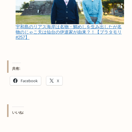
宇和島のリアス海岸は名物・鯛めしを生み出したが名
物のじゃこ天は仙台の伊達家が由来？！【ブラタモリ
#257】
共有:
Facebook
X
いいね: