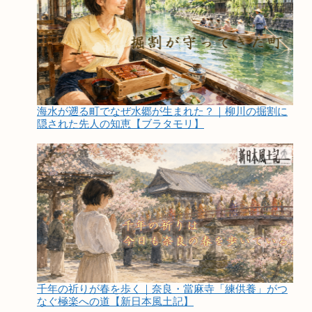
海水が遡る町でなぜ水郷が生まれた？｜柳川の掘割に
隠された先人の知恵【ブラタモリ】
千年の祈りが春を歩く｜奈良・當麻寺「練供養」がつ
なぐ極楽への道【新日本風土記】