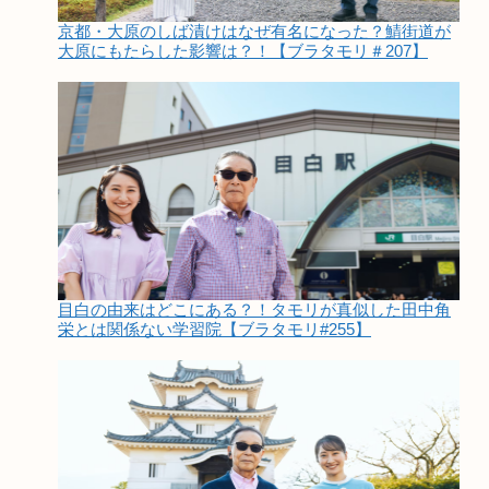
京都・大原のしば漬けはなぜ有名になった？鯖街道が
大原にもたらした影響は？！【ブラタモリ＃207】
目白の由来はどこにある？！タモリが真似した田中角
栄とは関係ない学習院【ブラタモリ#255】