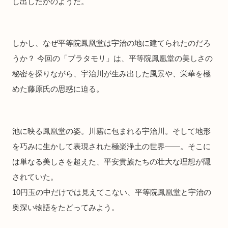
し出したかのようだ。
しかし、なぜ平等院鳳凰堂は宇治の地に建てられたのだろ
うか？ 今回の「ブラタモリ」は、平等院鳳凰堂の美しさの
秘密を探りながら、宇治川が生み出した風景や、栄華を極
めた藤原氏の思惑に迫る。
池に映る鳳凰堂の姿。川霧に包まれる宇治川。そして地形
を巧みに生かして表現された極楽浄土の世界――。そこに
は単なる美しさを超えた、平安貴族たちの壮大な理想が隠
されていた。
10円玉の中だけでは見えてこない、平等院鳳凰堂と宇治の
奥深い物語をたどってみよう。