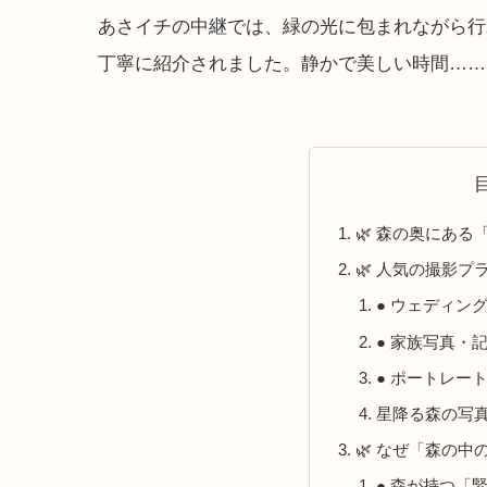
あさイチの中継では、緑の光に包まれながら行
丁寧に紹介されました。静かで美しい時間……
🌿 森の奥にあ
🌿 人気の撮影
● ウェディン
● 家族写真・
● ポートレー
星降る森の写
🌿 なぜ「森の
● 森が持つ「