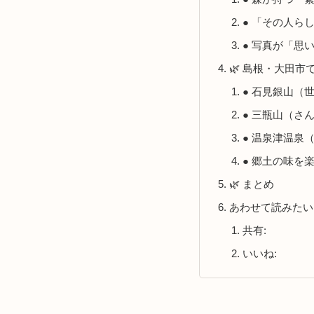
● 「その人ら
● 写真が「思
🌿 島根・大田
● 石見銀山（
● 三瓶山（さ
● 温泉津温泉
● 郷土の味を
🌿 まとめ
あわせて読みたい
共有:
いいね: