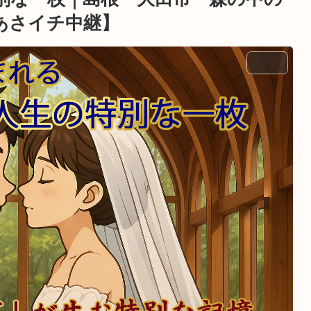
あさイチ中継】
BLOG