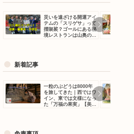
災いを遠ざける開運アイ
テムの「スリゲサ」って
摺袈裟？ゴールにある秘
境レストランは山奥の古
民家！？｜帰れマンデ
ー！沼津・修善寺
新着記事
一粒のぶどうは8000年
を旅してきた｜西ではワ
イン、東では文様になっ
た「万福の果実」【美の
壺】
免責事項