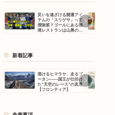
災いを遠ざける開運アイ
テムの「スリゲサ」って
摺袈裟？ゴールにある秘
境レストランは山奥の古
民家！？｜帰れマンデ
ー！沼津・修善寺
新着記事
溶けるヒマラヤ、走るブ
ータン——国王が仕掛け
た“天空のレース”の真意
【フロンティア】
免責事項