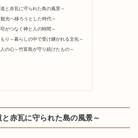
の道と赤瓦に守られた島の風景～
ら観光へ移ろうとした時代～
神司がつなぐ神と人の時間～
くもり～暮らしの中で受け継がれる文化～
島人の心～竹富島が守り続けたもの～
道と赤瓦に守られた島の風景～