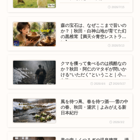
2026/7/15
森の宝石は、なぜここまで旨いの
か？｜秋田・白神山地が育てた幻
の黒椎茸【満天☆青空レストラ
ン】
2026/5/13
クマを獲って食べるのは残酷なの
か？秋田・阿仁のマタギが問いか
ける“いただく”ということ｜小さ
な旅
2026/4/4
2026/5/27
風を待つ凧、春を待つ酒──雪の中
の春、秋田・湯沢｜よみがえる新
日本紀行
2026/3/2
美の壺｜くつろぎの温泉建築 ― 湯