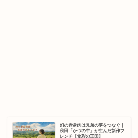
幻の赤身肉は兄弟の夢をつなぐ｜
秋田「かづの牛」が生んだ新作フ
レンチ【食彩の王国】