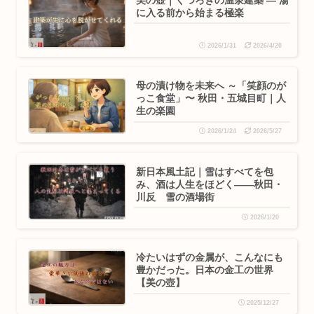
に入る前から始まる極楽
2026/1/31
2026/4/20
母の漬け物を未来へ ～「笑顔のが
っこ食堂」〜 秋田・五城目町｜人
生の楽園
2026/1/24
2026/5/27
新日本風土記｜雪はすべてを包
み、酒は人生をほどく——秋田・
川反 雪の酒場街
2026/1/20
冷たいはずの金属が、こんなにも
豊かだった。日本の金工の世界
【美の壺】
2025/12/27