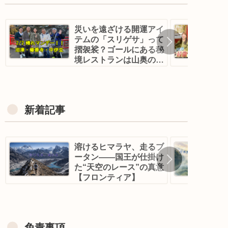
災いを遠ざける開運アイ
テムの「スリゲサ」って
摺袈裟？ゴールにある秘
境レストランは山奥の古
民家！？｜帰れマンデ
ー！沼津・修善寺
新着記事
溶けるヒマラヤ、走るブ
ータン——国王が仕掛け
た“天空のレース”の真意
【フロンティア】
免責事項