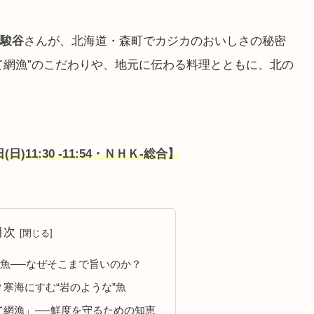
駿谷
さんが、北海道・森町でカジカのおいしさの秘密
て網漁”のこだわりや、地元に伝わる料理とともに、北の
日)11:30 -11:54・ＮＨＫ-総合】
目次
つ魚──なぜそこまで旨いのか？
寒海にすむ“岩のような”魚
て網漁」──鮮度を守るための知恵