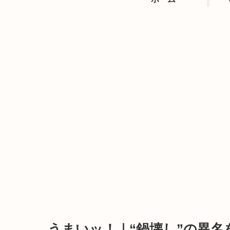
うまいッ！｜“鍋壊し”の異名