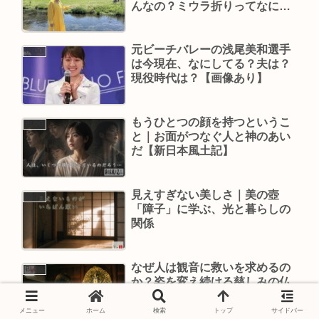
んなの？ミウラ折りってなに？
究極の酢豚は？ジョンソンタウ
ンってどんな街？松下由樹の若
い頃は？
元ビーチバレーの浅尾美和選手
BLOG
は今現在、なにしてる？夫は？
現役時代は？【画像あり】
もうひとつの顔を持つというこ
BLOG
と｜お面がつなぐ人と神のあい
だ【新日本風土記】
見えすぎない美しさ｜美の壺
BLOG
「障子」に学ぶ、光と暮らしの
関係
なぜ人は観音に救いを求めるの
BLOG
か？姿を変え続ける慈しみの仏
｜美の壺
メニュー
ホーム
検索
トップ
サイドバー