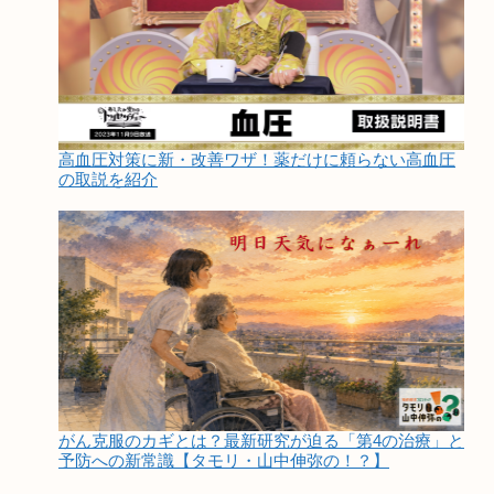
高血圧対策に新・改善ワザ！薬だけに頼らない高血圧
の取説を紹介
がん克服のカギとは？最新研究が迫る「第4の治療」と
予防への新常識【タモリ・山中伸弥の！？】