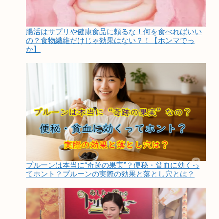
腸活はサプリや健康食品に頼るな！何を食べればいい
の？食物繊維だけじゃ効果はない？！【ホンマでっ
か】
プルーンは本当に“奇跡の果実”？便秘・貧血に効くっ
てホント？プルーンの実際の効果と落とし穴とは？