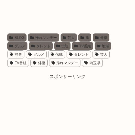
BLOG
帰れマンデー
芸人
旅
俳優
グルメ
タレント
伝統
TV番組
地域
歴史
グルメ
伝統
タレント
芸人
TV番組
俳優
帰れマンデー
埼玉県
スポンサーリンク