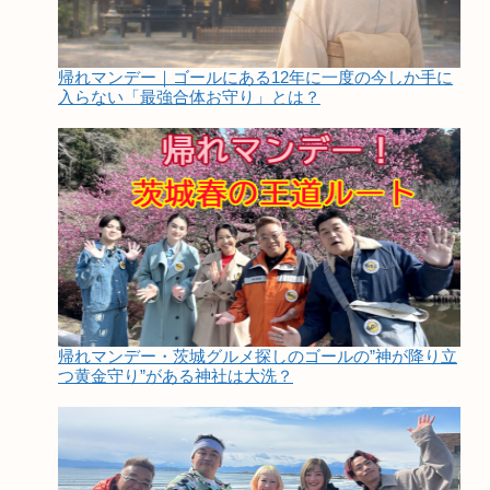
帰れマンデー｜ゴールにある12年に一度の今しか手に
入らない「最強合体お守り」とは？
帰れマンデー・茨城グルメ探しのゴールの”神が降り立
つ黄金守り”がある神社は大洗？