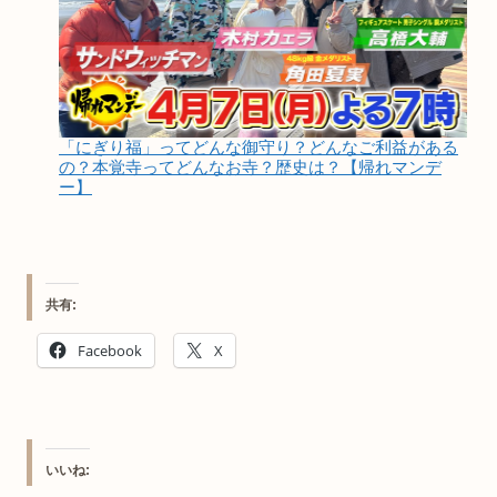
「にぎり福」ってどんな御守り？どんなご利益がある
の？本覚寺ってどんなお寺？歴史は？【帰れマンデ
ー】
共有:
Facebook
X
いいね: