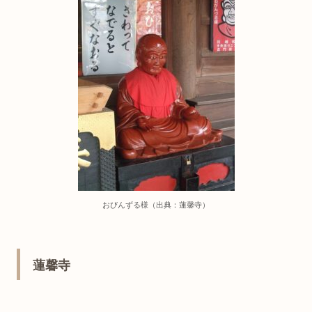
おびんずる様（出典：蓮馨寺）
蓮馨寺