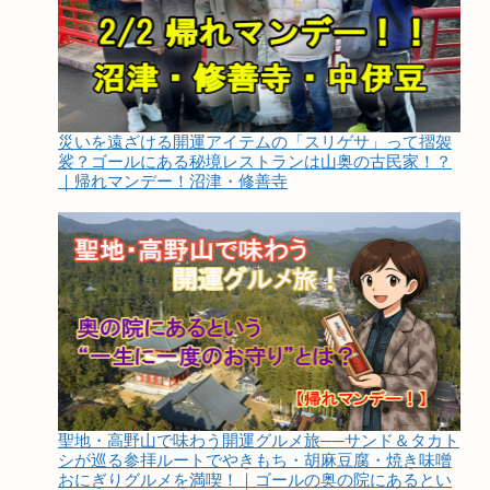
災いを遠ざける開運アイテムの「スリゲサ」って摺袈
裟？ゴールにある秘境レストランは山奥の古民家！？
｜帰れマンデー！沼津・修善寺
聖地・高野山で味わう開運グルメ旅──サンド＆タカト
シが巡る参拝ルートでやきもち・胡麻豆腐・焼き味噌
おにぎりグルメを満喫！｜ゴールの奥の院にあるとい