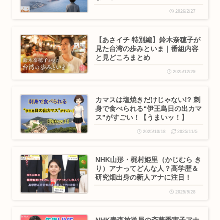
2026/2/27
【あさイチ 特別編】鈴木奈穂子が
見た台湾の歩みといま｜番組内容
と見どころまとめ
2025/12/29
カマスは塩焼きだけじゃない!? 刺
身で食べられる“伊王島日の出カマ
ス”がすごい！【うまいッ！】
2025/10/18
2025/11/5
NHK山形・梶村姫里（かじむら き
り）アナってどんな人？高学歴＆
研究畑出身の新人アナに注目！
2025/9/28
NHK青森放送局の斎藤季実子アナ