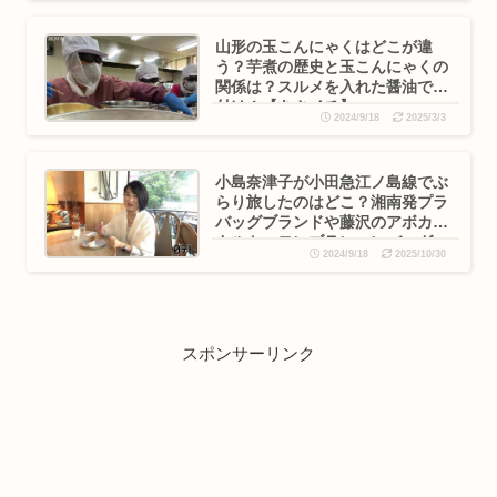
山形の玉こんにゃくはどこが違
う？芋煮の歴史と玉こんにゃくの
関係は？スルメを入れた醤油で味
付け！【あさイチ】
2024/9/18
2025/3/3
小島奈津子が小田急江ノ島線でぶ
らり旅したのはどこ？湘南発プラ
バッグブランドや藤沢のアボカド
タルト・モンブランハンバーグ
2024/9/18
2025/10/30
は？
スポンサーリンク