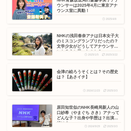
ウンサーは2025年4月に東京アナ
ウンス室に異動！
2025/4/8
NHKの浅田春奈アナは日本女子大
のミスコングランプリだったの？
文学少女がどうしてアナウンサー
になろうと思ったのか？
2025/1/5
2025/3/22
会津の絵ろうそくとは？その歴史
は？【あさイチ】
2024/11/23
2025/3/3
原田知世似のNHK長崎局新人の山
口紗希（やまぐち さき）アナって
どんな子？出身や学歴は？出演番
組は？
2024/9/29
2025/3/3