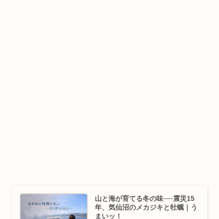
山と海が育てる冬の味──震災15
年、気仙沼のメカジキと牡蠣｜う
まいッ！