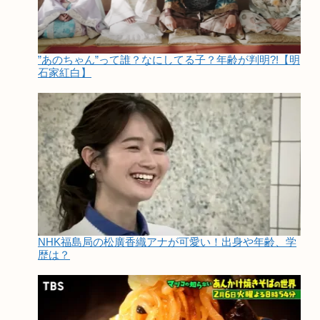
”あのちゃん”って誰？なにしてる子？年齢が判明?!【明
石家紅白】
NHK福島局の松廣香織アナが可愛い！出身や年齢、学
歴は？