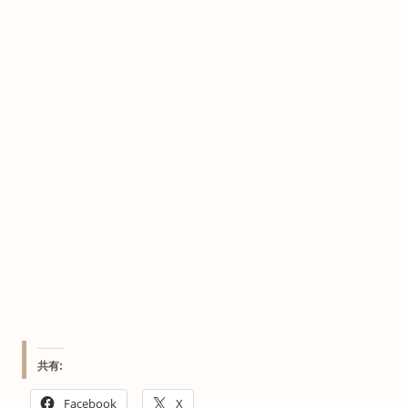
共有:
Facebook
X