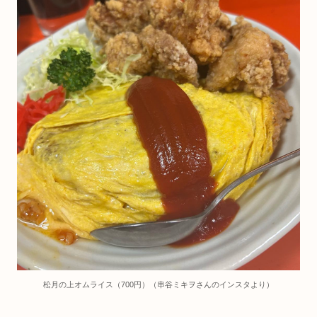
松月の上オムライス（700円）（串谷ミキヲさんのインスタより）