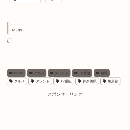
いいね:
読
み
込
み
BLOG
グルメ
タレント
TV番組
地域
中…
グルメ
タレント
TV番組
神奈川県
東京都
スポンサーリンク