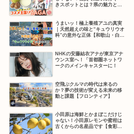
きスポットとは？県の魅力とB
級グルメやマイナーな観光スポ
ットを紹介。レポーターの伊原
六花ってどんな子？【あさイ
うまいッ！極上養殖アユの真実
BLOG
チ】
｜天然超えの味と“キュウリウオ
科”の意外な正体【和歌山・白
浜】
NHKの安藤結衣アナが東京アナ
BLOG
ウンス室へ！「首都圏ネットワ
ークのメインキャスターに！
空飛ぶクルマの時代は来るの
BLOG
か？夢の技術が変える未来の移
動と課題【フロンティア】
小田原は海鮮とかまぼこだけじ
食彩の王国
ゃない！小田原レモンや蜜柑は
古くからの名産品です【食彩の
王国】