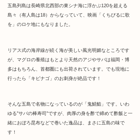
五島列島は長崎県北西部の東シナ海に浮かぶ120を超える
島々（有人島は18）からなっていて、映画「くちびるに歌
を」のロケ地にもなりました。
リアス式の海岸線が続く海が美しい風光明媚なところです
が、マグロの養殖はもとより天然のアジやサバは福岡・博
多はもちろん、首都圏にも出荷されています。でも現地に
行ったら「キビナゴ」のお刺身が絶品です！
そんな五島で名物になっているのが「鬼鯖鮨」です。いわ
ゆる”サバの棒寿司”ですが、肉厚の身を酢で締めて酢飯と一
緒におぼろ昆布などで巻いた逸品は、まさに五島の味で
す！