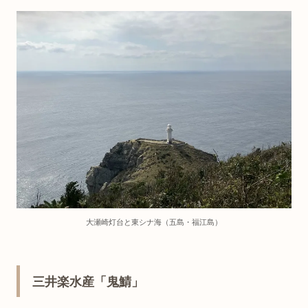
大瀬崎灯台と東シナ海（五島・福江島）
三井楽水産「鬼鯖」