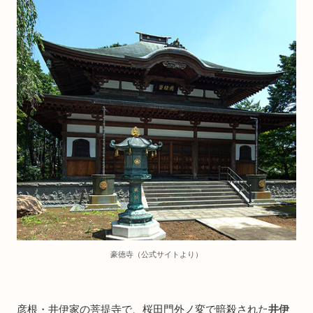
豪徳寺（公式サイトより）
彦根・井伊家の菩提寺で、桜田門外ノ変で暗殺された
井伊