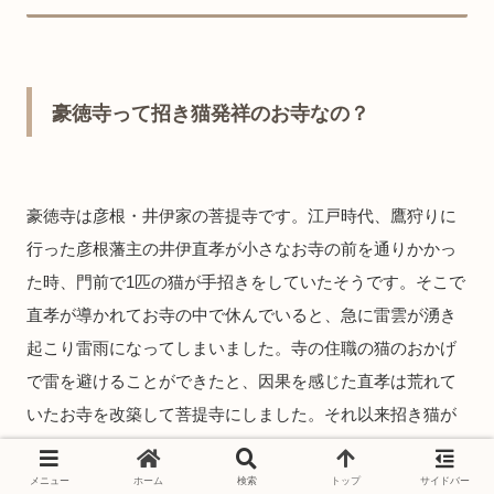
豪徳寺って招き猫発祥のお寺なの？
豪徳寺は彦根・井伊家の菩提寺です。江戸時代、鷹狩りに
行った彦根藩主の井伊直孝が小さなお寺の前を通りかかっ
た時、門前で1匹の猫が手招きをしていたそうです。そこで
直孝が導かれてお寺の中で休んでいると、急に雷雲が湧き
起こり雷雨になってしまいました。寺の住職の猫のおかげ
で雷を避けることができたと、因果を感じた直孝は荒れて
いたお寺を改築して菩提寺にしました。それ以来招き猫が
奉納されるようになり、今では2000体もあるそうです。
メニュー
ホーム
検索
トップ
サイドバー